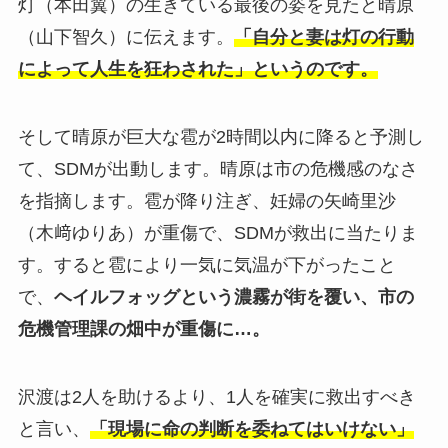
灯（本田翼）の生きている最後の姿を見たと晴原
（山下智久）に伝えます。
「自分と妻は灯の行動
によって人生を狂わされた」というのです。
そして晴原が巨大な雹が2時間以内に降ると予測し
て、SDMが出動します。晴原は市の危機感のなさ
を指摘します。雹が降り注ぎ、妊婦の矢崎里沙
（木﨑ゆりあ）が重傷で、SDMが救出に当たりま
す。すると雹により一気に気温が下がったこと
で、
ヘイルフォッグという濃霧が街を覆い、市の
危機管理課の畑中が重傷に…。
沢渡は2人を助けるより、1人を確実に救出すべき
と言い、
「現場に命の判断を委ねてはいけない」