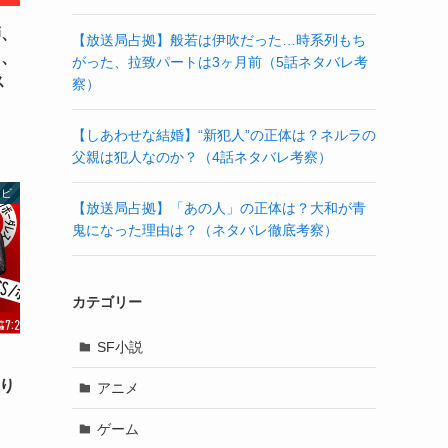
師、
【放送局占拠】般若は伊吹だった…時系列もち
A、
がった、拉致パートは3ヶ月前（5話ネタバレ考
ス
察）
【しあわせな結婚】“新犯人”の正体は？ネルラの
父親は犯人なのか？（4話ネタバレ考察）
レビ
【放送局占拠】「あの人」の正体は？大和が青
鬼になった理由は？（ネタバレ徹底考察）
カテゴリー
SF小説
足り
アニメ
ゲーム