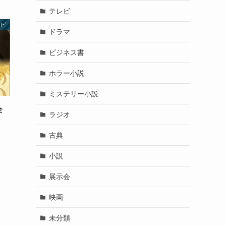
テレビ
レビ
ドラマ
ビジネス書
ホラー小説
ミステリー小説
全
ラジオ
古典
小説
展示会
映画
未分類