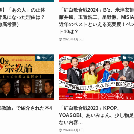
拠】「あの人」の正体
「紅白歌合戦2024」B’z、米津玄
青鬼になった理由は？
藤井風、玉置浩二、星野源、MISI
徹底考察）
近年のベストといえる充実度！ベ
ト10は？
2025年1月5日
テレビ
テ
e宗教論』で紹介された本4
「紅白歌合戦2023」KPOP、
YOASOBI、あいみょん、少し物
ない内容…
2024年1月1日