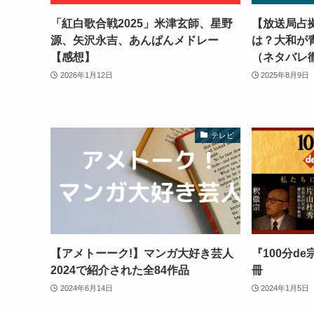
「紅白歌合戦2025」米津玄師、星野
【放送局占
源、矢沢永吉、あんぱんメドレー
は？大和が
【感想】
（ネタバレ
2026年1月12日
2025年8月9日
テレビ
【アメトーーク!】マンガ大好き芸人
『100分d
2024で紹介された全84作品
冊
2024年6月14日
2024年1月5日