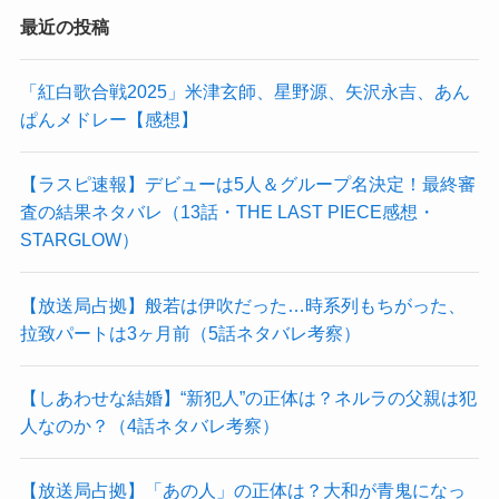
最近の投稿
「紅白歌合戦2025」米津玄師、星野源、矢沢永吉、あん
ぱんメドレー【感想】
【ラスピ速報】デビューは5人＆グループ名決定！最終審
査の結果ネタバレ（13話・THE LAST PIECE感想・
STARGLOW）
【放送局占拠】般若は伊吹だった…時系列もちがった、
拉致パートは3ヶ月前（5話ネタバレ考察）
【しあわせな結婚】“新犯人”の正体は？ネルラの父親は犯
人なのか？（4話ネタバレ考察）
【放送局占拠】「あの人」の正体は？大和が青鬼になっ