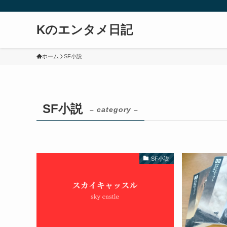
Kのエンタメ日記
ホーム
SF小説
SF小説
– category –
SF小説