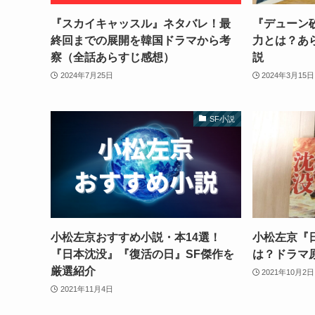
『スカイキャッスル』ネタバレ！最
『デューン
終回までの展開を韓国ドラマから考
力とは？あ
察（全話あらすじ感想）
説
2024年7月25日
2024年3月15日
SF小説
小松左京おすすめ小説・本14選！
小松左京『
『日本沈没』『復活の日』SF傑作を
は？ドラマ
厳選紹介
2021年10月2日
2021年11月4日