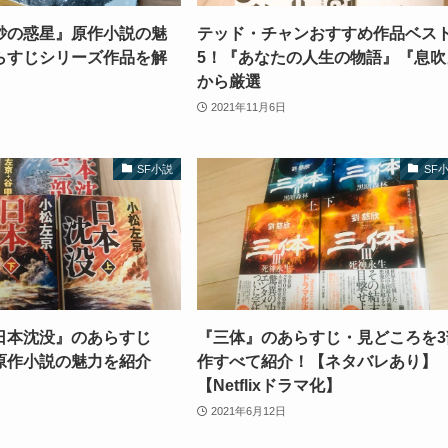
砂の惑星』原作小説の魅
テッド・チャンおすすめ作品ベス
らすじシリーズ作品を解
5！『あなたの人生の物語』『息吹
から厳選
2021年11月6日
SF小説
SF
日本沈没』のあらすじ
『三体』のあらすじ・見どころを3
原作小説の魅力を紹介
作すべて紹介！【ネタバレあり】
【Netflixドラマ化】
2021年6月12日