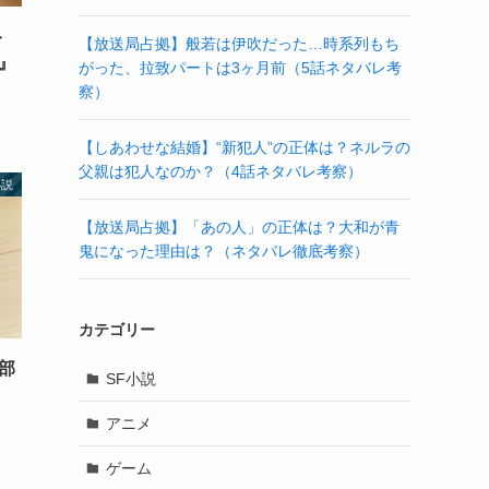
ト
【放送局占拠】般若は伊吹だった…時系列もち
』
がった、拉致パートは3ヶ月前（5話ネタバレ考
察）
【しあわせな結婚】“新犯人”の正体は？ネルラの
父親は犯人なのか？（4話ネタバレ考察）
小説
【放送局占拠】「あの人」の正体は？大和が青
鬼になった理由は？（ネタバレ徹底考察）
カテゴリー
部
SF小説
アニメ
ゲーム