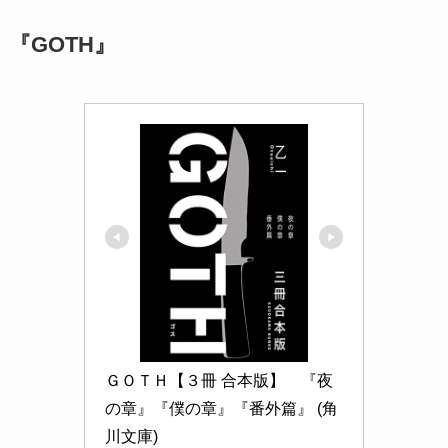
『GOTH』
ＧＯＴＨ【３冊 合本版】　『夜
の章』『僕の章』『番外篇』 (角
川文庫)