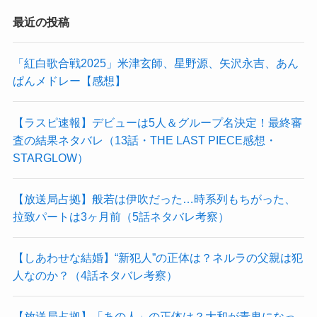
最近の投稿
「紅白歌合戦2025」米津玄師、星野源、矢沢永吉、あん
ぱんメドレー【感想】
【ラスピ速報】デビューは5人＆グループ名決定！最終審
査の結果ネタバレ（13話・THE LAST PIECE感想・
STARGLOW）
【放送局占拠】般若は伊吹だった…時系列もちがった、
拉致パートは3ヶ月前（5話ネタバレ考察）
【しあわせな結婚】“新犯人”の正体は？ネルラの父親は犯
人なのか？（4話ネタバレ考察）
【放送局占拠】「あの人」の正体は？大和が青鬼になっ