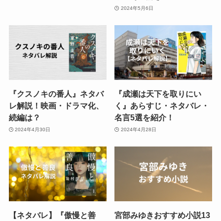
2024年5月6日
『クスノキの番人』ネタバ
『成瀬は天下を取りにい
レ解説！映画・ドラマ化、
く』あらすじ・ネタバレ・
続編は？
名言5選を紹介！
2024年4月30日
2024年4月28日
【ネタバレ】『傲慢と善
宮部みゆきおすすめ小説13