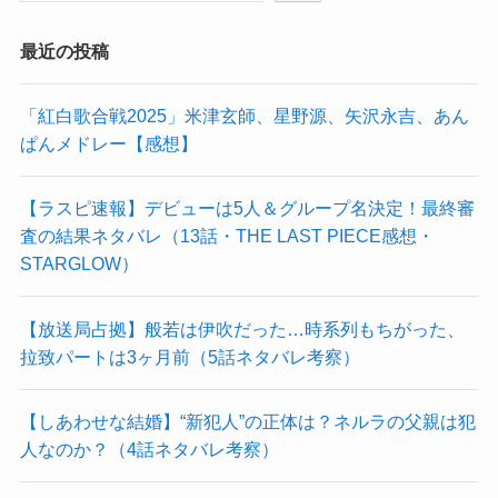
最近の投稿
「紅白歌合戦2025」米津玄師、星野源、矢沢永吉、あん
ぱんメドレー【感想】
【ラスピ速報】デビューは5人＆グループ名決定！最終審
査の結果ネタバレ（13話・THE LAST PIECE感想・
STARGLOW）
【放送局占拠】般若は伊吹だった…時系列もちがった、
拉致パートは3ヶ月前（5話ネタバレ考察）
【しあわせな結婚】“新犯人”の正体は？ネルラの父親は犯
人なのか？（4話ネタバレ考察）