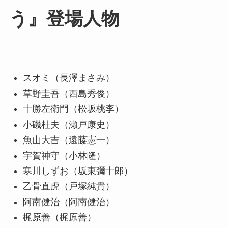
う』登場人物
スオミ（長澤まさみ）
草野圭吾（西島秀俊）
十勝左衛門（松坂桃李）
小磯杜夫（瀬戸康史）
魚山大吉（遠藤憲一）
宇賀神守（小林隆）
寒川しずお（坂東彌十郎）
乙骨直虎（戸塚純貴）
阿南健治（阿南健治）
梶原善（梶原善）