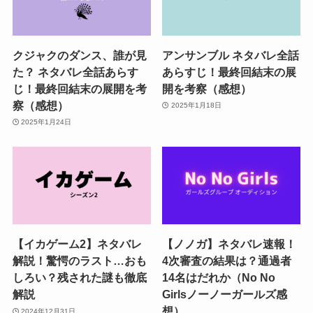
クジャクのダンス、誰が見
アンサンブル ネタバレ全話
た？ ネタバレ全話あらす
あらすじ！最終回結末の展
じ！最終回結末の展開を考
開を考察（感想）
察（感想）
2025年1月18日
2025年1月24日
【イカゲーム2】ネタバレ
【ノノガ】ネタバレ速報！
解説！驚愕のラスト…おも
4次審査の結果は？通過者
しろい？残された謎も徹底
14名はだれか（No No
解説
Girlsノーノーガールズ感
想）
2024年12月31日