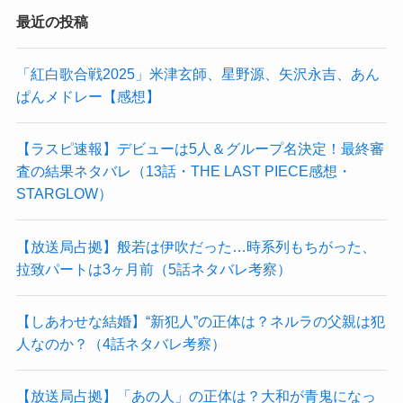
最近の投稿
「紅白歌合戦2025」米津玄師、星野源、矢沢永吉、あん
ぱんメドレー【感想】
【ラスピ速報】デビューは5人＆グループ名決定！最終審
査の結果ネタバレ（13話・THE LAST PIECE感想・
STARGLOW）
【放送局占拠】般若は伊吹だった…時系列もちがった、
拉致パートは3ヶ月前（5話ネタバレ考察）
【しあわせな結婚】“新犯人”の正体は？ネルラの父親は犯
人なのか？（4話ネタバレ考察）
【放送局占拠】「あの人」の正体は？大和が青鬼になっ