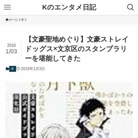
Kのエンタメ日記
ホーム
本
【文豪聖地めぐり】文豪ストレイ
2018
ドッグス×文京区のスタンプラリ
1/03
ーを堪能してきた
2018年1月3日
本