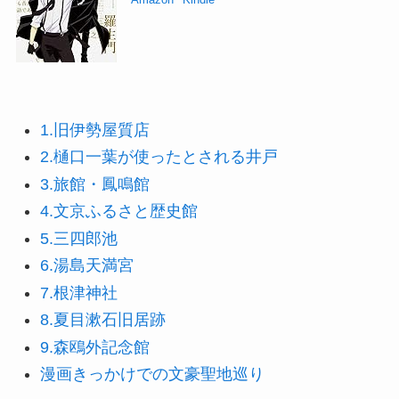
1.旧伊勢屋質店
2.樋口一葉が使ったとされる井戸
3.旅館・鳳鳴館
4.文京ふるさと歴史館
5.三四郎池
6.湯島天満宮
7.根津神社
8.夏目漱石旧居跡
9.森鴎外記念館
漫画きっかけでの文豪聖地巡り