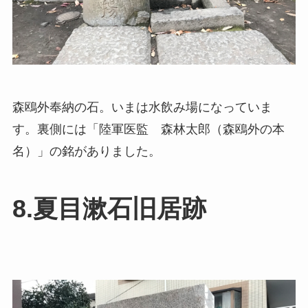
森鴎外奉納の石。いまは水飲み場になっていま
す。裏側には「陸軍医監 森林太郎（森鴎外の本
名）」の銘がありました。
8.夏目漱石旧居跡