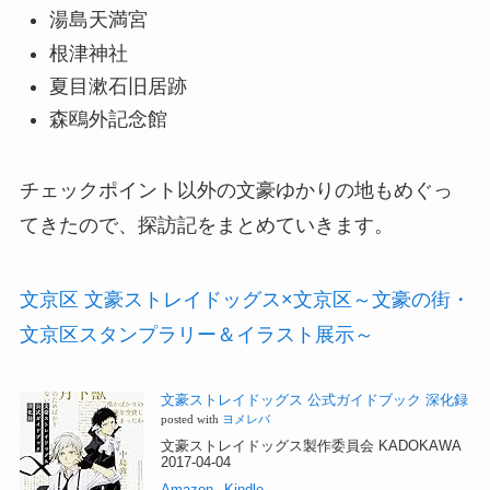
湯島天満宮
根津神社
夏目漱石旧居跡
森鴎外記念館
チェックポイント以外の文豪ゆかりの地もめぐっ
てきたので、探訪記をまとめていきます。
文京区 文豪ストレイドッグス×文京区～文豪の街・
文京区スタンプラリー＆イラスト展示～
文豪ストレイドッグス 公式ガイドブック 深化録
posted with
ヨメレバ
文豪ストレイドッグス製作委員会 KADOKAWA
2017-04-04
Amazon
Kindle