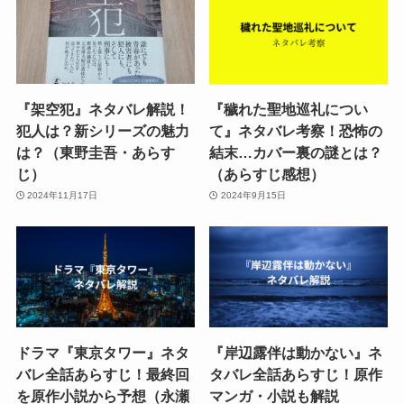
『架空犯』ネタバレ解説！
『穢れた聖地巡礼につい
犯人は？新シリーズの魅力
て』ネタバレ考察！恐怖の
は？（東野圭吾・あらす
結末…カバー裏の謎とは？
じ）
（あらすじ感想）
2024年11月17日
2024年9月15日
ドラマ『東京タワー』ネタ
『岸辺露伴は動かない』ネ
バレ全話あらすじ！最終回
タバレ全話あらすじ！原作
を原作小説から予想（永瀬
マンガ・小説も解説