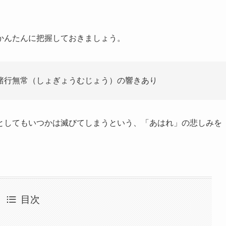
かんたんに把握しておきましょう。
諸行無常（しょぎょうむじょう）の響きあり
としてもいつかは滅びてしまうという、「あはれ」の悲しみを
目次