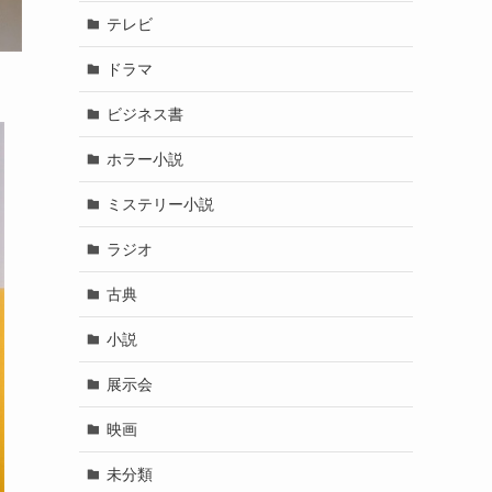
テレビ
ドラマ
ビジネス書
ホラー小説
ミステリー小説
ラジオ
古典
小説
展示会
映画
未分類