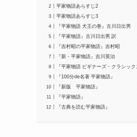
平家物語あらすじ2
平家物語あらすじ3
『平家物語 犬王の巻』古川日出男
『平家物語』古川日出男 訳
『吉村昭の平家物語』吉村昭
『新・平家物語』吉川英治
『平家物語 ビギナーズ・クラシック
『100分de名著 平家物語』
『新版 平家物語』
『平家物語』
『古典を読む平家物語』