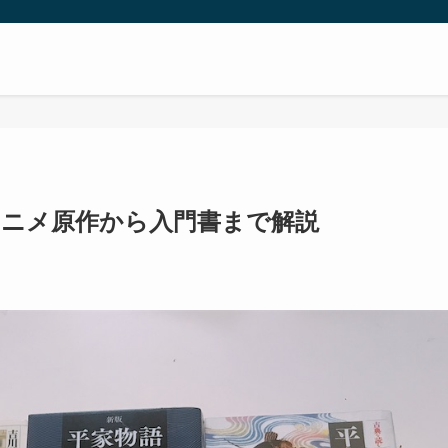
アニメ原作から入門書まで解説