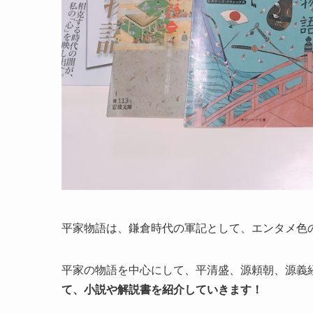
平家物語は、鎌倉時代の軍記として、エンタメ色
平家の物語を中心にして、平清盛、源頼朝、源義
て、小説や解説書を紹介していきます！