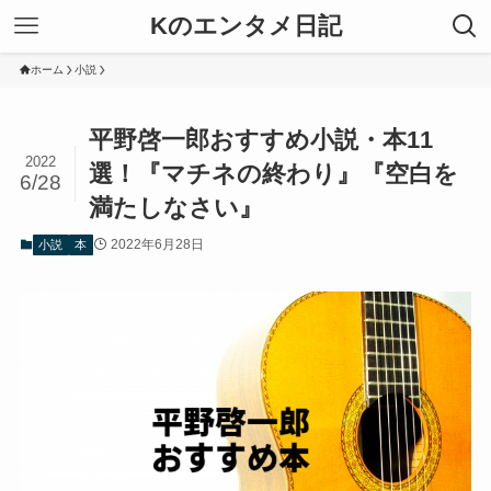
Kのエンタメ日記
ホーム
小説
平野啓一郎おすすめ小説・本11
2022
選！『マチネの終わり』『空白を
6/28
満たしなさい』
2022年6月28日
小説
本