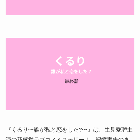
『くるり〜誰が私と恋をした?〜』は、生見愛瑠主
演の新感覚ラブコメミステリー！ 記憶喪失のま