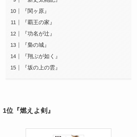
『関ヶ原』
『覇王の家』
『功名が辻』
『梟の城』
『翔ぶが如く』
『坂の上の雲』
1位『燃えよ剣』