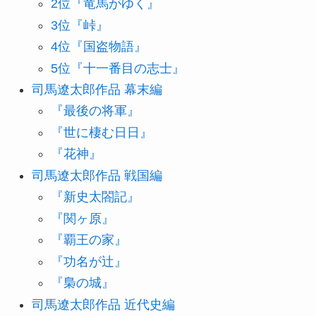
2位『竜馬がゆく』
3位『峠』
4位『国盗物語』
5位『十一番目の志士』
司馬遼太郎作品 幕末編
『最後の将軍』
『世に棲む日日』
『花神』
司馬遼太郎作品 戦国編
『新史太閤記』
『関ヶ原』
『覇王の家』
『功名が辻』
『梟の城』
司馬遼太郎作品 近代史編