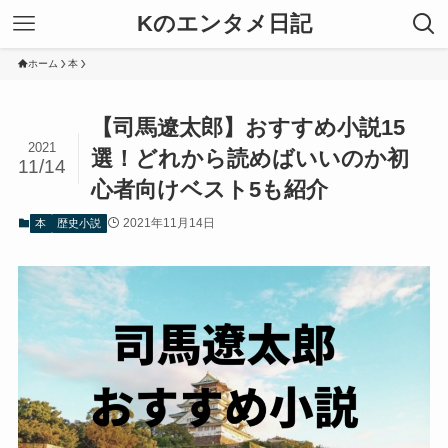
Kのエンタメ日記
ホーム
本
【司馬遼太郎】おすすめ小説15
2021
選！どれから読めばいいのか初
11/14
心者向けベスト5も紹介
2021年11月14日
本
歴史小説