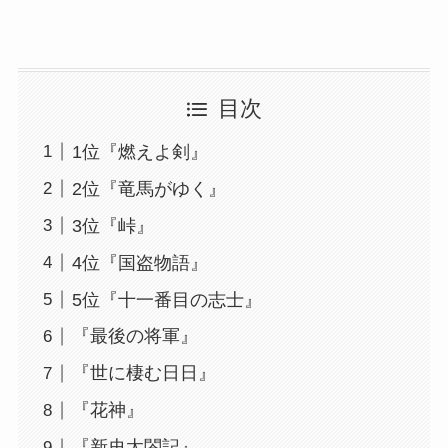
目次
1位『燃えよ剣』
2位『竜馬がゆく』
3位『峠』
4位『国盗物語』
5位『十一番目の志士』
『最後の将軍』
『世に棲む日日』
『花神』
『新史太閤記』