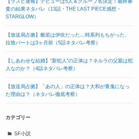
【ラスピ速報】デビューは5人＆グループ名決定！最終審
査の結果ネタバレ（13話・THE LAST PIECE感想・
STARGLOW）
【放送局占拠】般若は伊吹だった…時系列もちがった、
拉致パートは3ヶ月前（5話ネタバレ考察）
【しあわせな結婚】“新犯人”の正体は？ネルラの父親は犯
人なのか？（4話ネタバレ考察）
【放送局占拠】「あの人」の正体は？大和が青鬼になっ
た理由は？（ネタバレ徹底考察）
カテゴリー
SF小説